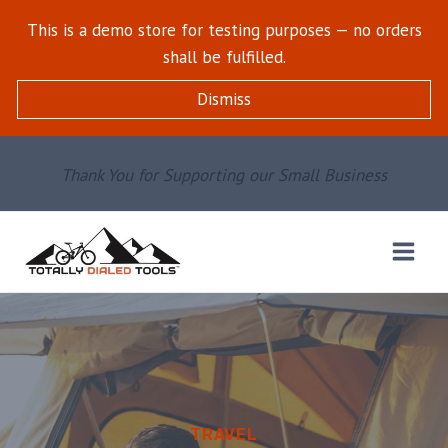
Skip
This is a demo store for testing purposes — no orders
to
shall be fulfilled.
content
Dismiss
Thank You for Supporting our Small Business
TRAVEL