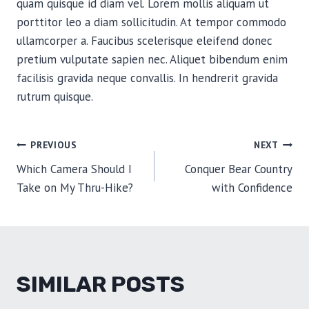
quam quisque id diam vel. Lorem mollis aliquam ut
porttitor leo a diam sollicitudin. At tempor commodo
ullamcorper a. Faucibus scelerisque eleifend donec
pretium vulputate sapien nec. Aliquet bibendum enim
facilisis gravida neque convallis. In hendrerit gravida
rutrum quisque.
POST
PREVIOUS
NEXT
Which Camera Should I
Conquer Bear Country
NAVIGATION
Take on My Thru-Hike?
with Confidence
SIMILAR POSTS